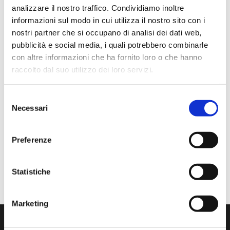
Contatti
analizzare il nostro traffico. Condividiamo inoltre
informazioni sul modo in cui utilizza il nostro sito con i
nostri partner che si occupano di analisi dei dati web,
Tel. +39 039 22 65 645
pubblicità e social media, i quali potrebbero combinarle
E-mail
segreteria@bertoncellobpa.it
con altre informazioni che ha fornito loro o che hanno
raccolto dal suo utilizzo dei loro servizi.
PEC
bertoncellobpa@legalmail.it
Selezione
Necessari
del
consenso
Preferenze
Statistiche
Marketing